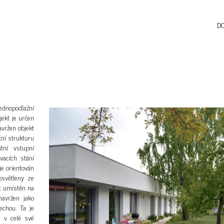
D
dnopodlažní
ekt je určen
avržen objekt
ční strukturu
tní vstupní
vacích stání
e orientován
osvětleny ze
t umístěn na
avržen jako
echou. Ta je
u v celé své