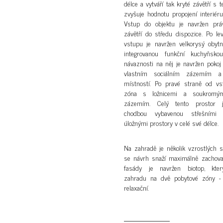
délce a vytváří tak kryté závětří s t
zvyšuje hodnotu propojení interiéru
Vstup do objektu je navržen prá
závětří do středu dispozice. Po le
vstupu je navržen velkorysý obyt
integrovanou funkční kuchyňsko
návaznosti na něj je navržen pokoj
vlastním sociálním zázemím a 
místností. Po pravé straně od vs
zóna s ložnicemi a soukromým
zázemím. Celý tento prostor j
chodbou vybavenou střešními 
úložnými prostory v celé své délce.
Na zahradě je několik vzrostlých s
se návrh snaží maximálně zachova
fasády je navržen biotop, kter
zahradu na dvě pobytové zóny - 
relaxační.