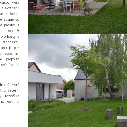
erasou, které
 a exteriéru.
vě z tohoto
vé straně od
ný prostor s
u linkou. V
 pro hosty s
technickou
tupu je pak
 sociálním
e propojen
světlíky a
tromů, které
t. U severní
ý rozděluje
užitkovou a