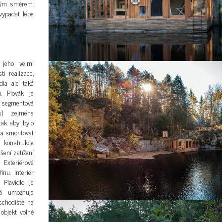
brým směrem.
ypadat lépe
 jeho velmi
i realizace,
dla ale také
. Plovák je
segmentová
ík) zejména
tak aby bylo
 a smontovat
 konstrukce
šení zatížení
 Exteriérové
nu. Interiér
 Plavidlo je
rá umožňuje
schodiště na
objekt volně