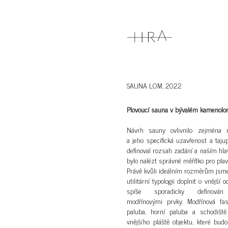
SAUNA LOM, 2022
Plovoucí sauna v bývalém kamenol
Návrh sauny ovlivnilo zejména
a jeho specifická uzavřenost a tajup
definoval rozsah zadání a naším hl
bylo nalézt správné měřítko pro plavi
Právě kvůli ideálním rozměrům jsme
utilitární typologii doplnit o vnější 
spíše sporadicky definován
modřínovými prvky. Modřínová fas
paluba, horní paluba a schodiště
vnějšího pláště objektu, které bu