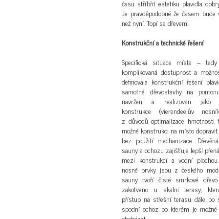
času stříbřit estetiku plavidla do
Je pravděpodobné že časem bude v
než nyní. Topí se dřevem.
Konstrukční a technické řešení
Specifická situace místa – tedy
komplikovaná dostupnost a možnost
definovala konstrukční řešení plavi
samotné dřevostavby na pontonu
navržen a realizován jako 
konstrukce (vierendeelův nosn
z důvodů optimalizace hmotnosti 
možné konstrukci na místo dopravit
bez použití mechanizace. Dřevěná
sauny a ochozu zajišťuje lepší přená
mezi konstrukcí a vodní plochou.
nosné prvky jsou z českého modří
sauny tvoří čisté smrkové dřevo.
zakotveno u skalní terasy, kte
přístup na střešní terasu, dále po 
spodní ochoz po kterém je možné 
obcházet.