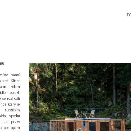
D
omu
 místo samé
lnost. Klient
avním úkolem
dlo – objekt.
 se rozhodli
ochoz který je
 subtilním
áda, spodní
 jsou prvky
dou postupem