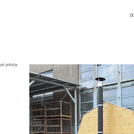
D
ávě potřeba.