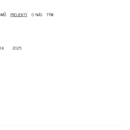
OMŮ
PROJEKTY
O NÁS
TÝM
24
2025